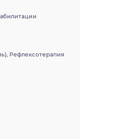
еабилитации
ь), Рефлексотерапия