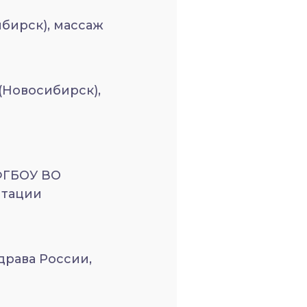
бирск), массаж
Новосибирск),
ГБОУ ВО
итации
рава России,