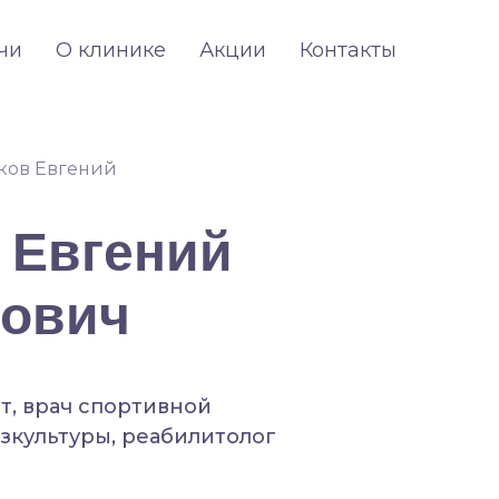
чи
О клинике
Акции
Контакты
ков Евгений
ндрович
 Евгений
рович
т, врач спортивной
зкультуры, реабилитолог