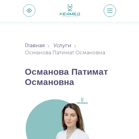
Главная
Услуги
Османова Патимат Османовна
Османова Патимат
Османовна